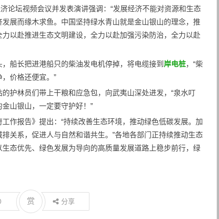
界经济论坛视频会议并发表演讲强调：“发展经济不能对资源和生态
济发展而缘木求鱼。中国坚持绿水青山就是金山银山的理念，推
全力以赴推进生态文明建设，全力以赴加强污染防治，全力以赴
头，船长把进港船只的柴油发电机停掉，将电缆接到
岸电桩
，“柴
，价格还便宜。”
站的护林员们带上干粮和应急包，向武夷山深处进发，“泉水叮
金山银山，一定要守护好！”
府工作报告》提出：“持续改善生态环境，推动绿色低碳发展。加
减排关系，促进人与自然和谐共生。”各地各部门正持续推动生态
以生态优先、绿色发展为导向的高质量发展道路上稳步前行，绿
赏
0
分享