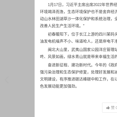
1月17日，习近平主席出席2022年世
环境竭泽而渔，生态环境保护也不是舍弃经
动山水林田湖草沙一体化保护和系统治理，
改善人民生产生活环境。”
初春暖阳下，位于长江上游的四川某码
油发电机噪声不小、味道呛人，还是岸电干净
闽北大山里，武夷山国家公园洋庄管理
咚、风景如画，绿水青山就是带来幸福生活的
奋进新征程、建功新时代。今年的《政
强污染治理和生态保护修复，处理好发展和
文明建设，有序推进碳达峰碳中和工作，在
色发展动能更加强劲。
赞