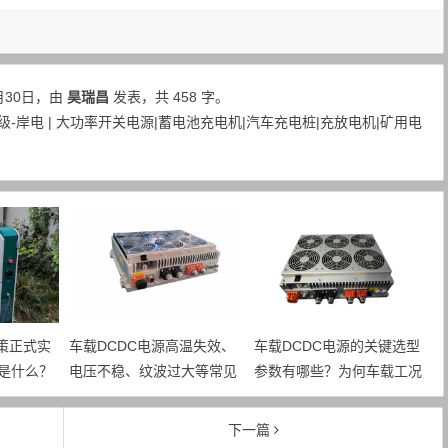
月30日，由
昊瑞昌
发表，共 458 字。
-岸电 | 大功率开关电源|蓄电池充电机|汽车充电桩|充放电机|矿用电
政策正式实
车载DCDC电源高温失效、
车载DCDC电源的关键选型
是什么？
电压不稳、纹波过大等常见
参数有哪些？为何车载工况
的约束有
故障，主要诱因是什么？如
需要预留充足的电气裕量？
何规避？
下一篇