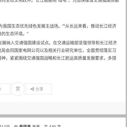
向生态文明跃升。长江船舶用“绿电”，为加快建设交通强国贡献
为我国生态优先绿色发展主战场。”“从长远来看，推动长江经济
的生态环境。”
新发展纳入交通强国建设试点。在交通运输部坚强领导和长江经济
航局会同国家电网公司以及相关行业研究单位，全面贯彻落实习
精神，紧紧围绕交通强国战略和长江航运高质量发展要求，多措
赏
0
分享
月12日，由
昊瑞昌
发表，共 430 字。