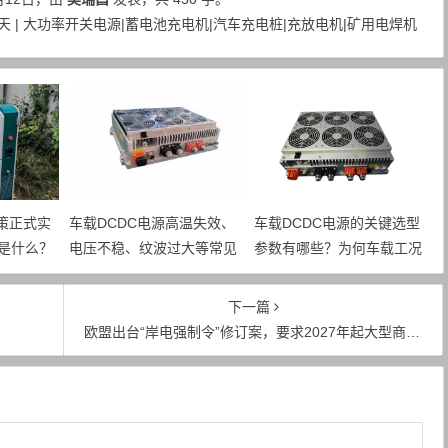
 | 大功率开关电源|蓄电池充电机|汽车充电桩|充放电机|矿用电焊机
政策正式实
车载DCDC电源高温失效、
车载DCDC电源的关键选型
是什么？
电压不稳、纹波过大等常见
参数有哪些？为何车载工况
的约束有
故障，主要诱因是什么？如
需要预留充足的电气裕量？
何规避？
下一篇
欧盟出台“岸电强制令”修订案，要求2027年起大型商船100%使用交流岸电