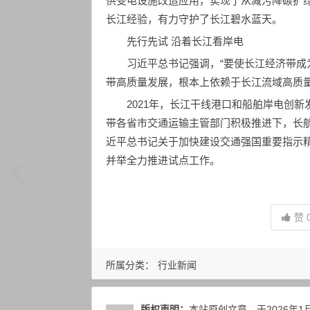
供受电设施改造应用，实现了从减污降碳扩绿
长江经验，有力守护了长江碧水蓝天。
先行先试 沿着长江看岸电
习近平总书记强调，“要使长江经济带成
带高质量发展，根本上依赖于长江流域高质量
2021年，长江干线港口和船舶岸电创
带各省市交通运输主管部门积极推进下，长
近平总书记关于加快建设交通强国重要指示
并举全力推进试点工作。
赞
所属分类：
行业新闻
版权声明：
本站原创文章，于2026年1