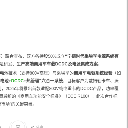
ZF）联合宣布，双方各持股50%成立
“宁德时代采埃孚电源系统有
是研发、生产
高端商用车车载DCDC及电源集成方案
。
麒麟电池技术
（支持800V高压）与采埃孚的
商用车电驱系统经验
（如
“电池+
DCDC
+热管理”六合一系统
，目标客户为戴姆勒卡车、沃
2025年将推出首款适配800V纯电重卡的DCDC产品，功率覆
足欧盟最新的《商用车功能安全标准》（ECE R100）。此次合作标
端市场”的关键突破。
赏
0
分享