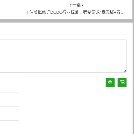
何规避？
下一篇
工信部拟修订DCDC行业标准，强制要求“宽温域+双向转换”能力